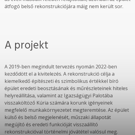
átfogó belső rekonstrukciójára máig nem került sor.
A projekt
A 2019-ben megindult tervezés nyomán 2022-ben
kezdődött el a kivitelezés. A rekonstrukció célja a
kiemelkedő építészeti és szimbolikus értékkel bíró
épület eredeti beosztásának és műrészleteinek hiteles
helyreállítása, valamint az Igazságügyi Palotába
visszaköltöző Kúria számára korunk igényeinek
megfelelő munkakörnyezetet megteremtése. Az épület
külső és belső megjelenését, műszaki állapotát
megújító és eredeti funkcióját visszaállító
rekonstrukcióval történelmi jóvátétel valósul meg.