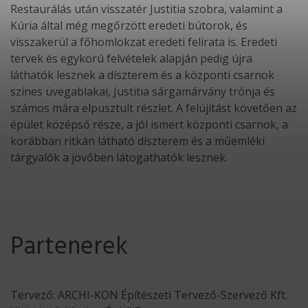
Restaurálás után visszatér Justitia szobra, valamint a
Kúria által még megőrzött eredeti bútorok, és
visszakerül a főhomlokzat eredeti felirata is. Eredeti
tervek és egykorú felvételek alapján pedig újra
láthatók lesznek a díszterem és a központi csarnok
színes üvegablakai, Justitia sárgamárvány trónja és
számos mára elpusztult részlet. A felújítást követően az
épület középső része, a jól ismert központi csarnok, a
korábban ritkán látható díszterem és a műemléki
tárgyalók a jövőben látogathatók lesznek.
Partenerek
Tervező: ARCHI-KON Építészeti Tervező-Szervező Kft.