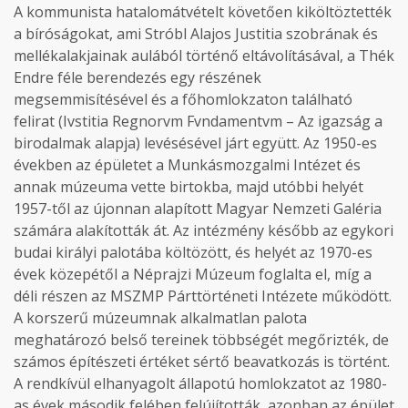
A kommunista hatalomátvételt követően kiköltöztették
a bíróságokat, ami Stróbl Alajos Justitia szobrának és
mellékalakjainak aulából történő eltávolításával, a Thék
Endre féle berendezés egy részének
megsemmisítésével és a főhomlokzaton található
felirat (Ivstitia Regnorvm Fvndamentvm – Az igazság a
birodalmak alapja) levésésével járt együtt. Az 1950-es
években az épületet a Munkásmozgalmi Intézet és
annak múzeuma vette birtokba, majd utóbbi helyét
1957-től az újonnan alapított Magyar Nemzeti Galéria
számára alakították át. Az intézmény később az egykori
budai királyi palotába költözött, és helyét az 1970-es
évek közepétől a Néprajzi Múzeum foglalta el, míg a
déli részen az MSZMP Párttörténeti Intézete működött.
A korszerű múzeumnak alkalmatlan palota
meghatározó belső tereinek többségét megőrizték, de
számos építészeti értéket sértő beavatkozás is történt.
A rendkívül elhanyagolt állapotú homlokzatot az 1980-
as évek második felében felújították, azonban az épület