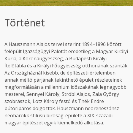
Történet
A Hauszmann Alajos tervei szerint 1894–1896 között
felépült Igazságügyi Palotát eredetileg a Magyar Királyi
Kúria, a Koronaügyészség, a Budapesti Királyi
Ítélőtábla és a Királyi Főügyészség otthonának szánták.
Az Országháznál kisebb, de építészeti értelemben
annak méltó párjának tekinthető épület részleteinek
megformálásán a millennium időszakának legnagyobb
mesterei, Sennyei Károly, Stróbl Alajos, Zala György
szobrászok, Lotz Károly festő és Thék Endre
bútoriparos dolgoztak. Hauszmann neoreneszánsz-
neobarokk stílusú bíróság-épülete a XIX. századi
magyar építészet egyik kiemelkedő alkotása.