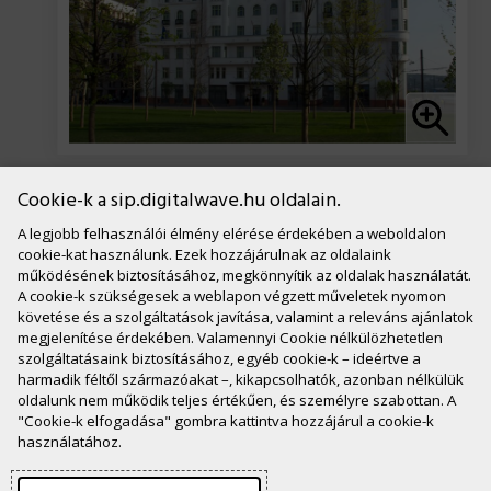
Cookie-k a sip.digitalwave.hu oldalain.
A legjobb felhasználói élmény elérése érdekében a weboldalon
cookie-kat használunk. Ezek hozzájárulnak az oldalaink
működésének biztosításához, megkönnyítik az oldalak használatát.
A cookie-k szükségesek a weblapon végzett műveletek nyomon
követése és a szolgáltatások javítása, valamint a releváns ajánlatok
megjelenítése érdekében. Valamennyi Cookie nélkülözhetetlen
Kapcsolat
szolgáltatásaink biztosításához, egyéb cookie-k – ideértve a
harmadik féltől származóakat –, kikapcsolhatók, azonban nélkülük
E-mail: iroda [kukac] sipzrt.hu
oldalunk nem működik teljes értékűen, és személyre szabottan. A
Székhely: 1055 Budapest, Kossuth Lajos tér 1-3.
"Cookie-k elfogadása" gombra kattintva hozzájárul a cookie-k
használatához.
Steindl Imre Program Nonprofit Zrt.