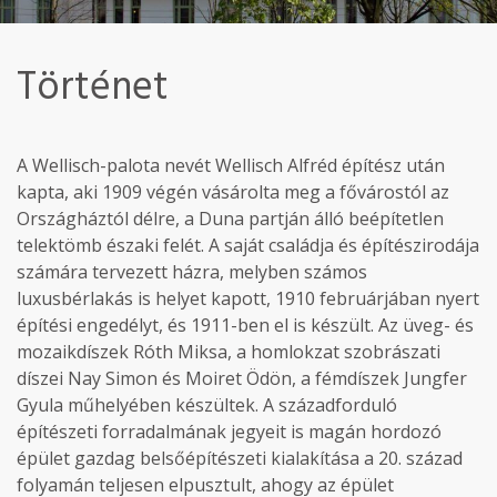
Történet
A Wellisch-palota nevét Wellisch Alfréd építész után
kapta, aki 1909 végén vásárolta meg a fővárostól az
Országháztól délre, a Duna partján álló beépítetlen
telektömb északi felét. A saját családja és építészirodája
számára tervezett házra, melyben számos
luxusbérlakás is helyet kapott, 1910 februárjában nyert
építési engedélyt, és 1911-ben el is készült. Az üveg- és
mozaikdíszek Róth Miksa, a homlokzat szobrászati
díszei Nay Simon és Moiret Ödön, a fémdíszek Jungfer
Gyula műhelyében készültek. A századforduló
építészeti forradalmának jegyeit is magán hordozó
épület gazdag belsőépítészeti kialakítása a 20. század
folyamán teljesen elpusztult, ahogy az épület