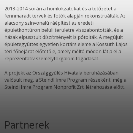
2013-2014 során a homlokzatokat és a tetőzetet a
fennmaradt tervek és fotók alapján rekonstruálták. Az
alacsony színvonalú ráépítést az eredeti
épületkontúron belüli területre visszabontották, és a
házak elpusztult díszítményeit is pótolták. A megújult
épületegyüttes egyetlen kortárs eleme a Kossuth Lajos
téri főbejárat előtetője, amely méltó módon látja el a
reprezentatív személyforgalom fogadását.
A projekt az Országgyűlés Hivatala beruházásában
valósult meg, a Steindl Imre Program részeként, még a
Steindl Imre Program Nonprofit Zrt. létrehozása előtt.
Partnerek