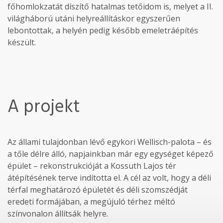
főhomlokzatát díszítő hatalmas tetőidom is, melyet a II.
világháború utáni helyreállításkor egyszerűen
lebontottak, a helyén pedig később emeletráépítés
készült.
A projekt
Az állami tulajdonban lévő egykori Wellisch-palota – és
a tőle délre álló, napjainkban már egy egységet képező
épület – rekonstrukcióját a Kossuth Lajos tér
átépítésének terve indította el. A cél az volt, hogy a déli
térfal meghatározó épületét és déli szomszédját
eredeti formájában, a megújuló térhez méltó
színvonalon állítsák helyre.